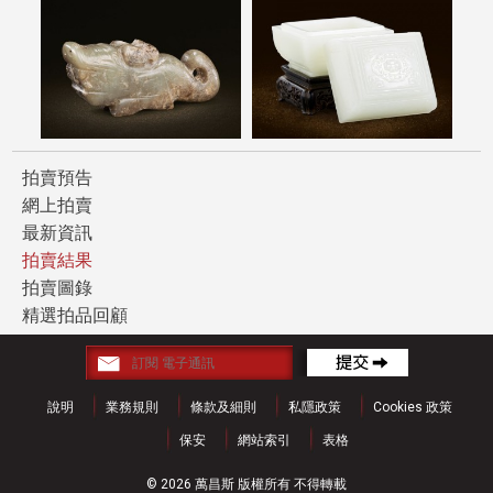
拍賣預告
網上拍賣
最新資訊
拍賣結果
拍賣圖錄
精選拍品回顧
說明
業務規則
條款及細則
私隱政策
Cookies 政策
保安
網站索引
表格
© 2026 萬昌斯 版權所有 不得轉載