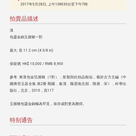
2017年5月28日, 上午10時30分至下午7時
拍賣品描述
漢
包鎏金銅玉握豬一對
最大: 長 11.2 cm (4 3/8 in)
保留價: HK$ 10,000 / RMB 8,900
參考: 東漢包金箔握豬（1對），形製與此拍品相似，載於古方主編《中
國傳世玉器全集‧第2冊‧戰國．秦漢．魏晉南北朝．隋唐．宋》，科學出
版社，北京，2010，頁117
玉握豬包鎏金銅極為罕見，保存成對更為難得。
特别通告