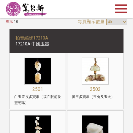
每頁顯示數量
顯示
10
拍賣編號17210A
17210A 中國玉器
2501
2502
白玉留皮多寶串（福在眼前及
黃玉多寶串（玉兔及玉犬）
靈芝珮）