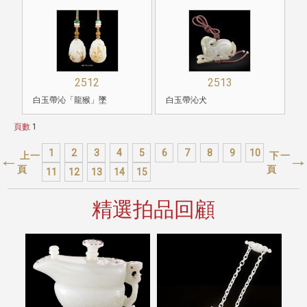
2512
2513
白玉帶沁「龍猴」墜
白玉帶沁犬
頁數
1
1
2
3
4
5
6
7
8
9
10
上一
下一
頁
頁
11
12
13
14
15
精選拍品回顧