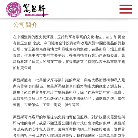
公司簡介
在中國漫長的歷史長河裡，玉始終享有崇高的文化地位，自古有"黃金
有價玉無價"之說。今日隨著全球投資者和收藏家對中國藝術品的興趣
日增，古玉被視為身份地位和品味修養的象徵，在藝術品市場上備受
青睞。作為中國市場的重要平台，香港的拍賣行業迅速蓬勃發展。萬
昌斯看准了這驚人的潛在市場，在香港設立了首間以古玉為重點主題
的拍賣公司。
萬昌斯擁有一批具備深厚專業知識的專家，與各大藝術機構和私人藏
家有著密切的關係。萬昌斯憑藉超卓的眼力和龐大的藏家資源支持，
匯集了來自世界各地的珍罕獨特藝術品，除了作為主題的古玉瑰寶，
萬昌斯拍賣項目還包括奢侈品和其他中國藝術品，如珠寶名錶、當代
藝術、古董傢俱、字畫、陶瓷、雜件等等。
萬昌斯可為客戶的珍藏提供免費拍賣估值服務。對於較重視靈活性與
即時性的客戶，或是不願透過公開拍賣方式出售珍藏的客戶，萬昌斯
可以為他們安排私人買賣。萬昌斯亦提供網上即時競投服務，讓世界
各地的客戶可以透過互聯網參與競投，我們誠邀閣下親臨萬昌斯或於