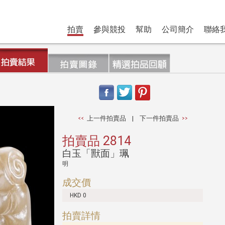
拍賣
參與競投
幫助
公司簡介
聯絡
上一件拍賣品
|
下一件拍賣品
拍賣品 2814
白玉「獸面」珮
明
成交價
HKD 0
拍賣詳情