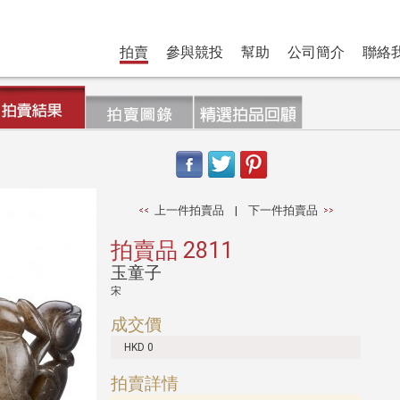
拍賣
參與競投
幫助
公司簡介
聯絡
上一件拍賣品
|
下一件拍賣品
拍賣品 2811
玉童子
宋
成交價
HKD 0
拍賣詳情