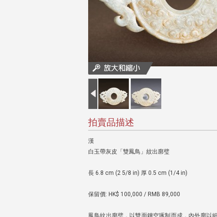
拍賣品描述
漢
白玉帶灰皮「雙鳳鳥」紋出廓璧
長 6.8 cm (2 5/8 in) 厚 0.5 cm (1/4 in)
保留價: HK$ 100,000 / RMB 89,000
鳳鳥紋出廓璧，以雙面鏤空琢制而成，內外廓以