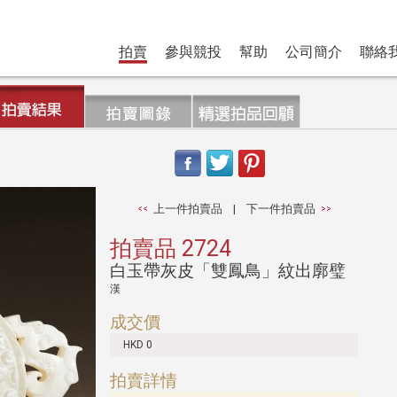
拍賣
參與競投
幫助
公司簡介
聯絡
上一件拍賣品
|
下一件拍賣品
拍賣品 2724
白玉帶灰皮「雙鳳鳥」紋出廓璧
漢
成交價
HKD 0
拍賣詳情