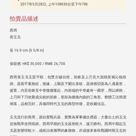
2017年5月28日, 上午10時30分至下午7時
拍賣品描述
西周
黃玉戈
長 16.9 cm (6 5/8 in)
保留價: HK$ 30,000 / RMB 26,700
西周黃玉戈玉質平順，包漿古穆自然，前鋒及上刃見大面積黃褐沁蝕痕
跡。器面平素無紋，後緣、上闌及下闌出扉稜，器身橫切面為八邊菱形，
援寛，內至前鋒見中脊微微隆起，內前端的中脊處有一圓穿，用以縛柄，
上刃和下刃收聚成尖銳的前鋒，形狀為微微內曲的三角形。整體工法簡潔
俐落，品相完好，具備同時代玉戈的典型特徵，是收藏佳品。
玉戈流行於商周，源自實戰兵器，實際為軍事儀仗禮器，大量出土的玉戈
並無戰爭使用痕跡。西周早期的玉戈器形較大，援刃鋒利。西周中期起玉
戈器形變得較小，成統治者攜帶的象徵物，亦成後來春秋戰國時期玉圭的