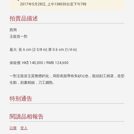
2017年5月28日, 上午10時30分至下午7時
拍賣品描述
西周
玉龍首一對
最大: 長 6 cm (2 3/8 in) 厚 0.6 cm (1/4 in)
保留價: HK$ 140,000 / RMB 124,600
一對玉龍首玉質整體鈣化，局部表面帶有朱砂沁色，龍頭刻工精湛，造型
生動，刻畫精細，刀工嫺熟。
特别通告
閱讀品相報告
註冊
登入