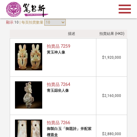
顯示
10
| 每頁拍賣數量
描述
拍賣結果 (HKD)
拍賣品 7259
黃玉神人像
$1,920,000
拍賣品 7264
青玉跽坐人像
$2,160,000
拍賣品 7266
御製白玉「御題詩」斧配紫
$2,880,000
檀蓋盒