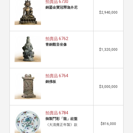
拍賣品 6730
銅鎏金寶冠釋迦弁尼
$2,940,000
拍賣品 6762
青銅觀音坐像
$1,320,000
拍賣品 6764
銅佛板
$3,000,000
拍賣品 6784
御製鬥彩「龍」紋盤
$816,000
《大清雍正年製》款