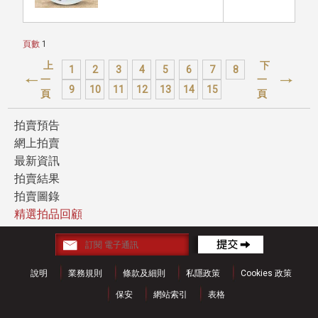
頁數
1
上
下
1
2
3
4
5
6
7
8
一
一
9
10
11
12
13
14
15
頁
頁
拍賣預告
網上拍賣
最新資訊
拍賣結果
拍賣圖錄
精選拍品回顧
說明
業務規則
條款及細則
私隱政策
Cookies 政策
保安
網站索引
表格