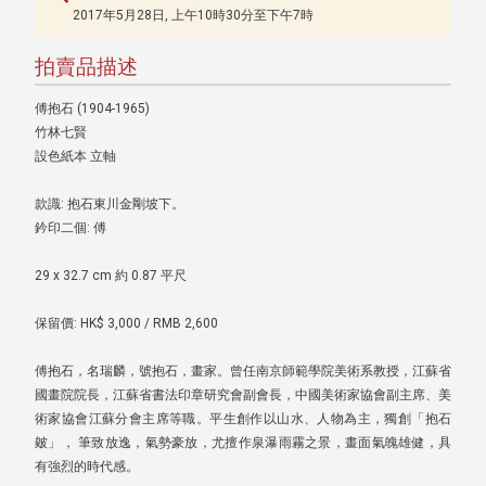
2017年5月28日, 上午10時30分至下午7時
拍賣品描述
傅抱石 (1904-1965)
竹林七賢
設色紙本 立軸
款識: 抱石東川金剛坡下。
鈐印二個: 傅
29 x 32.7 cm 約 0.87 平尺
保留價: HK$ 3,000 / RMB 2,600
傅抱石，名瑞麟，號抱石，畫家。曾任南京師範學院美術系教授，江蘇省
國畫院院長，江蘇省書法印章研究會副會長，中國美術家協會副主席、美
術家協會江蘇分會主席等職。平生創作以山水、人物為主，獨創「抱石
皴」， 筆致放逸，氣勢豪放，尤擅作泉瀑雨霧之景，畫面氣魄雄健，具
有強烈的時代感。