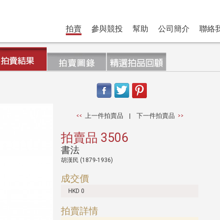
拍賣
參與競投
幫助
公司簡介
聯絡
上一件拍賣品
|
下一件拍賣品
拍賣品 3506
書法
胡漢民 (1879-1936)
成交價
HKD 0
拍賣詳情