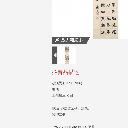
拍賣品描述
胡漢民 (1879-1936)
書法
水墨紙本 立軸
款識: 節臨曹全碑。漢民。
鈐印二個
125.7 x 30.3 cm 約 3.5 平尺