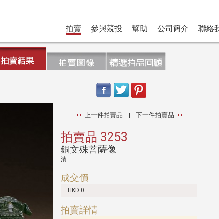
拍賣
參與競投
幫助
公司簡介
聯絡
上一件拍賣品
|
下一件拍賣品
拍賣品 3253
銅文殊菩薩像
清
成交價
HKD 0
拍賣詳情