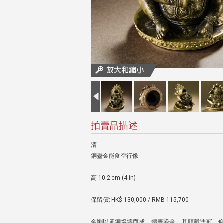
拍賣品描述
清
銅鎏金能食空行像
高 10.2 cm (4 in)
保留價: HK$ 130,000 / RMB 115,700
金剛以黃銅熔鑄而成，體表鎏金。其頭戴法冠，