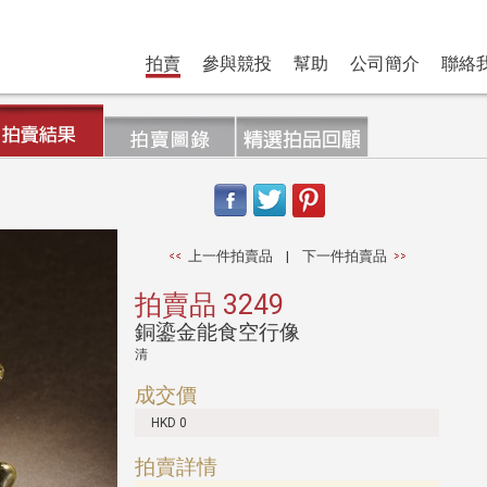
拍賣
參與競投
幫助
公司簡介
聯絡
上一件拍賣品
|
下一件拍賣品
拍賣品 3249
銅鎏金能食空行像
清
成交價
HKD 0
拍賣詳情