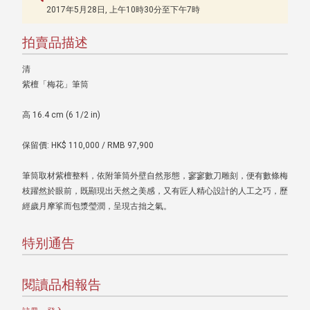
2017年5月28日, 上午10時30分至下午7時
拍賣品描述
清
紫檀「梅花」筆筒
高 16.4 cm (6 1/2 in)
保留價: HK$ 110,000 / RMB 97,900
筆筒取材紫檀整料，依附筆筒外壁自然形態，寥寥數刀雕刻，便有數條梅
枝躍然於眼前，既顯現出天然之美感，又有匠人精心設計的人工之巧，歷
經歲月摩挲而包漿瑩潤，呈現古拙之氣。
特别通告
閱讀品相報告