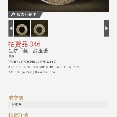
拍賣品 346
生坑「穀」紋玉瑗
戰國
WARRING STATES PERIOD (475-221 BC)
A CHINESE UNEARTHED JADE 'SPIRAL SCROLL' DISC, YUAN
D 11.3 cm. ( 4 1/2 in.) Thickness 0.5 cm.
成交價
HKD 0
拍賣詳情