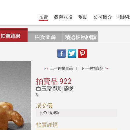
拍賣
參與競投
幫助
公司簡介
聯絡
上一件拍賣品
|
下一件拍賣品
拍賣品 922
白玉瑞獸啣靈芝
明
成交價
HKD 18,450
拍賣詳情