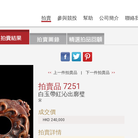
拍賣
參與競投
幫助
公司簡介
聯絡
上一件拍賣品
|
下一件拍賣品
拍賣品 7251
白玉帶紅沁出廓璧
宋
成交價
HKD 240,000
拍賣詳情