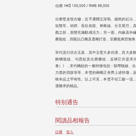
估價: HK$ 100,000 / RMB 88,000
出廓璧皮殼古穆，近乎通體泛深熟、嫣然的紅沁
短雙耳、幼脖、長壯前肢、脊椎線、分叉尾巴，
戲之狀，形態充滿動感活力；另一面，內緣及外
夔龍紋，四龍以凸雕及透雕打造，呈夔龍典型無角
宋代流行仿古玉器，其中玉璧大多仿漢，其大多
飾螭龍紋、勾雲紋及出廓夔紋，反映它亦是宋
卷）》，宋代螭紋的一般特徵包括：額帶陰線、尖
力度的四肢等等，本璧的兩螭正有齊上述特徵，
映本品之罕有性。以上可見，本璧不但工藝一流
遇難求的精品。
特别通告
閱讀品相報告
註冊
登入