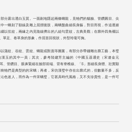
，部分露出透白玉質。一面剔地隱起兩條螭龍，見牠們的貓臉、管鑽圓目、尖
其中一螭刻了額線及雕上屈摺後肢，兩螭盤曲細長身軀，對目而視，作追逐嬉
緣綴以弦紋，兩緣之內見陰線擠出的八組勾雲紋，古典美觀；在廓外四角襯以
、單足、卷草身的形象，作屈首回視狀，外型玲瓏可掬。
飾以蒲紋、谷紋、雲紋、螭龍或獸面等圖案，有部分亦帶鏤雕出廓工藝，本璧
仿漢玉的其中一員；其次，參考陸建芳主編的《中國玉器通史（宋遼金元
耳、管鑽目、眼鼻緊縮在臉部前端、背有脊椎線、「S」形細長身體、壯實顯
反映牠們是典型的的宋螭；再者，宋仿漢璧中存在出廓式的，但數量不多，反
，沁色迷人，而作為一件宋螭璧，它甚具時代風格，又不失珍貴性，是一件可