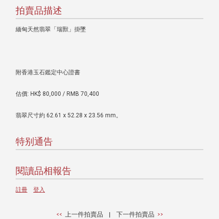
拍賣品描述
緬甸天然翡翠「瑞獸」掛墜
附香港玉石鑑定中心證書
估價: HK$ 80,000 / RMB 70,400
翡翠尺寸約 62.61 x 52.28 x 23.56 mm。
特别通告
閱讀品相報告
註冊
登入
上一件拍賣品
|
下一件拍賣品