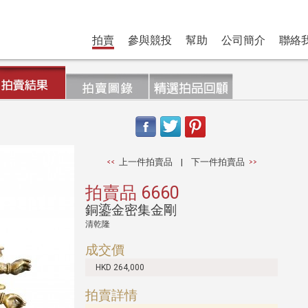
拍賣
參與競投
幫助
公司簡介
聯絡
上一件拍賣品
|
下一件拍賣品
拍賣品 6660
銅鎏金密集金剛
清乾隆
成交價
HKD 264,000
拍賣詳情