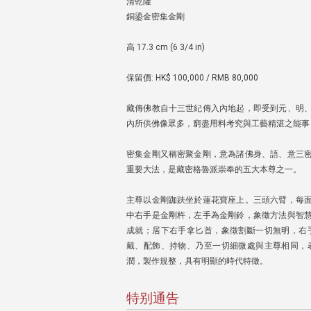
清乾隆
銅鎏金密集金剛
高 17.3 cm (6 3/4 in)
保留價: HK$ 100,000 / RMB 80,000
藏傳佛教自十三世紀傳入內地起，即受到元、明
內所供佛像眾多，窮盡用料考究與工藝精湛之能事
密集金剛又稱密聚金剛，意為諸佛身、語、意三
重要大法，是藏密格魯派崇奉的五大本尊之一。
主尊以金剛跏趺坐於蓮花寶座上。三頭六臂，每
中右手是金剛杵，左手為金剛鈴，象徵方法與智
成就；居下右手拿匕首，象徵割斷一切無明，右
戴、配飾、持物、乃至一切細微處與主尊相同，
潤，製作規整，具有明顯的時代特徵。
特别通告