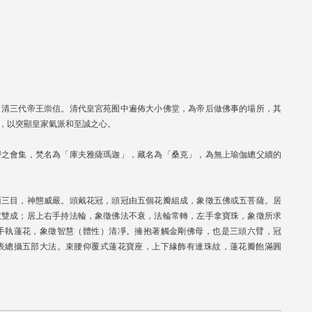
、清三代帝王崇信。清代皇宮苑囿中遍佈大小佛堂，為帝后做佛事的場所，其
，以突顯皇家氣派和至誠之心。
密之會集，梵名為「庫夫雅薩瑪迦」，藏名為「桑克」，為無上瑜伽總父續的
面三目，神態威嚴。頭戴花冠，頭冠由五個花瓣組成，象徵五佛或五菩薩。居
慧雙成；居上右手持法輪，象徵佛法不衰，法輪常轉，左手拿寶珠，象徵所求
手執蓮花，象徵智慧（體性）清凈。擁抱著觸金剛佛母，也是三頭六臂，冠
表總攝五部大法。束腰仰覆式蓮花寶座，上下緣飾有連珠紋，蓮花瓣飽滿圓