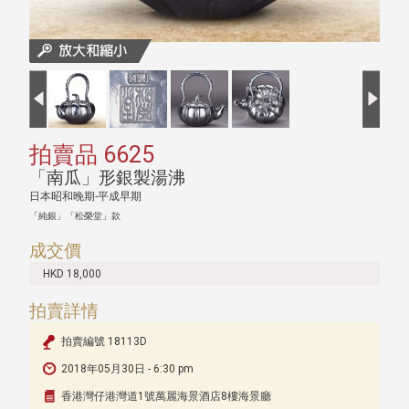
拍賣品 6625
「南瓜」形銀製湯沸
日本昭和晚期-平成早期
「純銀」「松榮堂」款
成交價
HKD 18,000
拍賣詳情
拍賣編號 18113D
2018年05月30日 - 6:30 pm
香港灣仔港灣道1號萬麗海景酒店8樓海景廳